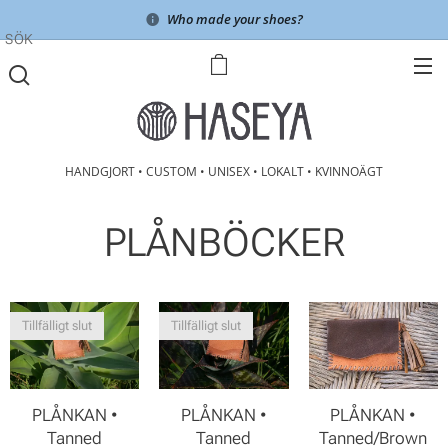
Who made your shoes?
SÖK
HANDGJORT • CUSTOM • UNISEX • LOKALT • KVINNOÄGT
PLÅNBÖCKER
Tillfälligt slut
Tillfälligt slut
PLÅNKAN •
PLÅNKAN •
PLÅNKAN •
Tanned
Tanned
Tanned/Brown